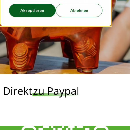
IBAN: DE63 5139 0000 0000 9797 08
Akzeptieren
Ablehnen
BIC-SWIFT: VBMHDE5FXXX
Direkt
zu Paypal