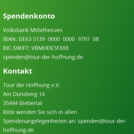
Spendenkonto
Volksbank Mittelhessen
IBAN: DE63 5139
.
0000
.
0000
.
9797
.
08
BIC-SWIFT: VBMHDE5FXXX
spenden@tour-der-hoffnung.de
Kontakt
Tour der Hoffnung e.V.
Am Dünsberg 1
4
35444 Biebertal
Bitte wenden Sie sich in allen
Spenden
angelegenheiten
an:
spenden@tour-der-
hoffnung.de