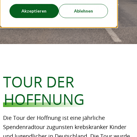
krebskranke Kinder
Akzeptieren
Ablehnen
TOUR DER
HOFFNUNG
Die Tour der Hoffnung ist eine jährliche
Spendenradtour zugunsten krebskranker Kinder
und Jugendlicher in Deutschland. Die Tour wurde